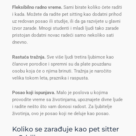
Fleksibilno radno vreme.
Sami birate koliko ćete raditi
i kada. Možete da radite pet sitting kao dodatni prihod
uz redovan posao ili studije, ili da ga razvijete u glavni
izvor zarade. Mnogi studenti i mladi ljudi tako zarade
pristojan dodatni novac radeći samo nekoliko sati
dnevno.
Rastuća tražnja.
Sve više ljudi tretira ljubimce kao
članove porodice i spremni su da plate pouzdanu
osobu koja će o njima brinuti. Tražnja je naročito
velika tokom leta, praznika i raspusta.
Posao koji ispunjava.
Malo je poslova u kojima
provodite vreme sa životinjama, upoznajete divne ljude
i radite nešto što vam donosi radost. Za ljubitelje
životinja, ovo je posao koji ne deluje kao posao.
Koliko se zarađuje kao pet sitter