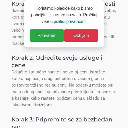
Korak 1: Procenite svoje mogućnosti
Koristimo kolačiće kako bismo
Razmislite koliko vremena realno možete da posvetite,
poboljšali iskustvo na sajtu. Pročitaj
koje usluge želite da nudite (samo šetnju, čuvanje u
više u
politici privatnosti
.
svom domu, dolazak kod vlasnika) i za koje vrste i
veličine životinja se osećate spremno. Iskreno
Prihvatam
Odbijam
procenite svoje iskustvo — ako ste odrastali uz pse ili
mačke, već imate dragocenu osnovu.
Korak 2: Odredite svoje usluge i
cene
Odlučite šta tačno nudite i po kojoj ceni. Istražite
koliko naplaćuju drugi pet sitteri u vašem gradu i
postavite tržišno realnu cenu. Na početku možete biti
malo pristupačniji da privučete prve klijente i recenzije,
a kasnije, kako rastete, podizati cenu u skladu sa
iskustvom i tražnjom.
Korak 3: Pripremite se za bezbedan
rad