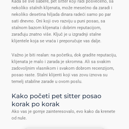
Kada se sve sabere, pet sitter koji radi posvećeno, sa
nekoliko stalnih klijenata, može mesečno da zaradi i
nekoliko desetina hiljada dinara radeći samo po par
sati dnevno. Oni koji ovo razviju u puni posao, sa
stalnom bazom klijenata i dobrim reputacijom,
zarađuju znatno više. Ključ je u izgradnji stalne
klijentele koja se vraća i preporučuje vas dalje.
Važno je biti realan: na početku, dok gradite reputaciju,
klijenata je malo i zarada je skromna. Ali sa svakim
zadovoljnim vlasnikom i svakom dobrom recenzijom,
posao raste. Stalni klijenti koji vas zovu iznova su
temelj stabilne zarade u ovom poslu.
Kako početi pet sitter posao
korak po korak
Ako vas je gornje zainteresovalo, evo kako da krenete
od nule.