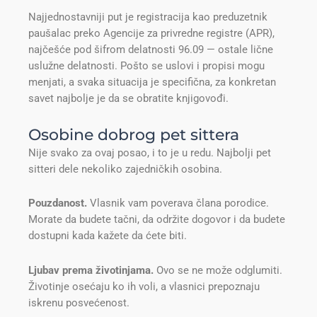
Najjednostavniji put je registracija kao preduzetnik
paušalac preko Agencije za privredne registre (APR),
najčešće pod šifrom delatnosti 96.09 — ostale lične
uslužne delatnosti. Pošto se uslovi i propisi mogu
menjati, a svaka situacija je specifična, za konkretan
savet najbolje je da se obratite knjigovođi.
Osobine dobrog pet sittera
Nije svako za ovaj posao, i to je u redu. Najbolji pet
sitteri dele nekoliko zajedničkih osobina.
Pouzdanost.
Vlasnik vam poverava člana porodice.
Morate da budete tačni, da održite dogovor i da budete
dostupni kada kažete da ćete biti.
Ljubav prema životinjama.
Ovo se ne može odglumiti.
Životinje osećaju ko ih voli, a vlasnici prepoznaju
iskrenu posvećenost.