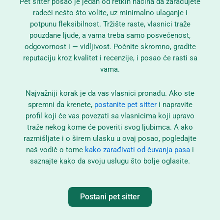
Pet sitter posao je jedan od retkih načina da zarađujete
radeći nešto što volite, uz minimalno ulaganje i
potpunu fleksibilnost. Tržište raste, vlasnici traže
pouzdane ljude, a vama treba samo posvećenost,
odgovornost i — vidljivost. Počnite skromno, gradite
reputaciju kroz kvalitet i recenzije, i posao će rasti sa
vama.
Najvažniji korak je da vas vlasnici pronađu. Ako ste
spremni da krenete,
postanite pet sitter
i napravite
profil koji će vas povezati sa vlasnicima koji upravo
traže nekog kome će poveriti svog ljubimca. A ako
razmišljate i o širem ulasku u ovaj posao, pogledajte
naš vodič o tome
kako zarađivati od čuvanja pasa
i
saznajte kako da svoju uslugu što bolje oglasite.
Postani pet sitter