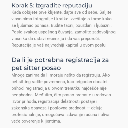
Korak 5: Izgradite reputaciju
Kada dobijete prve klijente, dajte sve od sebe. Šaljite
vlasnicima fotografije i kratke izveštaje o tome kako
se ljubimac ponaša. Budite tačni, pouzdani i ljubazni.
Posle svakog uspešnog čuvanja, zamolite zadovoljnog
vlasnika da ostavi recenziju i da vas preporuči.
Reputacija je vaš najvredniji kapital u ovom poslu.
Da li je potrebna registracija za
pet sitter posao
Mnoge zanima da li moraju nešto da registruju. Ako
pet sitting radite povremeno, kao prigodan dodatni
prihod, registracija u prvom trenutku najčešće nije
neophodna. Međutim, čim posao preraste u redovan
izvor prihoda, registracija delatnosti postaje i
zakonska obaveza i poslovna prednost — deluje
profesionalnije, omogućava izdavanje računa i uliva
veće poverenje klijentima.