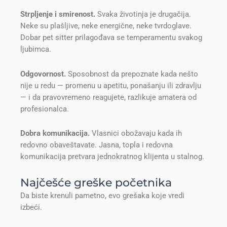
Strpljenje i smirenost.
Svaka životinja je drugačija.
Neke su plašljive, neke energične, neke tvrdoglave.
Dobar pet sitter prilagođava se temperamentu svakog
ljubimca.
Odgovornost.
Sposobnost da prepoznate kada nešto
nije u redu — promenu u apetitu, ponašanju ili zdravlju
— i da pravovremeno reagujete, razlikuje amatera od
profesionalca.
Dobra komunikacija.
Vlasnici obožavaju kada ih
redovno obaveštavate. Jasna, topla i redovna
komunikacija pretvara jednokratnog klijenta u stalnog.
Najčešće greške početnika
Da biste krenuli pametno, evo grešaka koje vredi
izbeći.