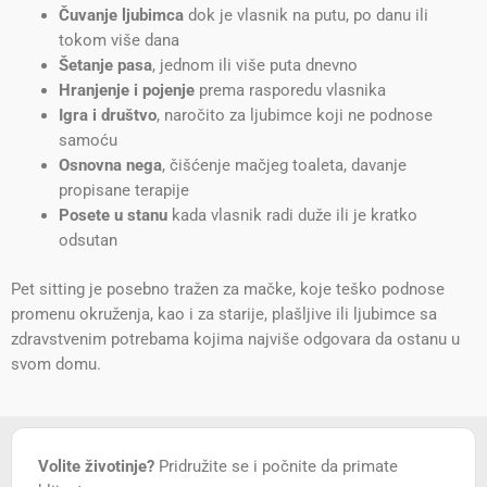
Čuvanje ljubimca
dok je vlasnik na putu, po danu ili
tokom više dana
Šetanje pasa
, jednom ili više puta dnevno
Hranjenje i pojenje
prema rasporedu vlasnika
Igra i društvo
, naročito za ljubimce koji ne podnose
samoću
Osnovna nega
, čišćenje mačjeg toaleta, davanje
propisane terapije
Posete u stanu
kada vlasnik radi duže ili je kratko
odsutan
Pet sitting je posebno tražen za mačke, koje teško podnose
promenu okruženja, kao i za starije, plašljive ili ljubimce sa
zdravstvenim potrebama kojima najviše odgovara da ostanu u
svom domu.
Volite životinje?
Pridružite se i počnite da primate