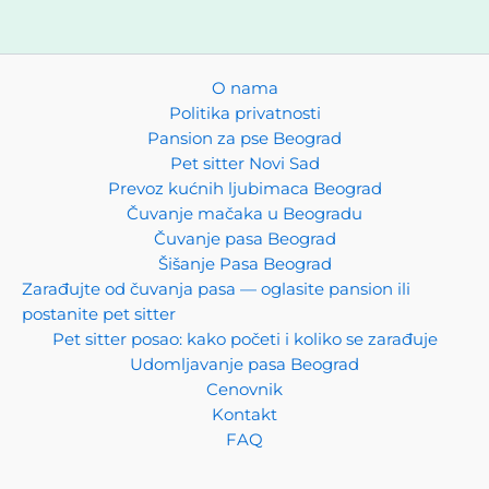
PansionZaLjubimce.com
O nama
AI
Kako vam možemo pomoći?
Politika privatnosti
Pansion za pse Beograd
Zdravo!
Tu sam da vam pomognem da pronađete
Pet sitter Novi Sad
pansione, pet sittere, pet taxi, groomere, da udomite
Prevoz kućnih ljubimaca Beograd
ljubimca ili da vam objasnim kako da oglasavate svoje
Čuvanje mačaka u Beogradu
usluge na platformi.
Čuvanje pasa Beograd
Postavite pitanje ili izaberite temu ispod!
Šišanje Pasa Beograd
Zarađujte od čuvanja pasa — oglasite pansion ili
postanite pet sitter
Kako naći pansion?
Kako oglasiti uslugu?
Pet sitter posao: kako početi i koliko se zarađuje
Koliko košta oglašavanje?
Šta je pet taxi?
Šta radi groomer?
Udomljavanje pasa Beograd
Kako udomiti ljubimca?
Pet sitter vs pansion?
Cenovnik
Kako odabrati cuvara?
Kontakt
FAQ
➤
pansionzaljubimce.com