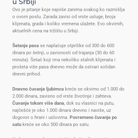
u Srbiji
Ovo je pitanje koje najviše zanima svakog ko razmišlja
o ovom poslu. Zarada zavisi od vrste usluge, broja
klijenata, grada i koliko vremena ulažete. Evo okvirnih,
aktuelnih cena na tržištu u Srbiji.
Šetanje pasa
se naplaćuje otprilike od 300 do 600
dinara po šetnji, u zavisnosti od trajanja (30 do 60
minuta). Šetač koji ima nekoliko stalnih klijenata i
prošeta više pasa dnevno može da ostvari solidan
dnevni prihod.
Dnevno čuvanje ljubimca
kreće se okvirno od 1.000 do
2.000 dinara, zavisno od vrste životinje i zahteva.
Čuvanje tokom više dana
, dok su vlasnici na putu,
najčešće je oko 1.000 dinara dnevno i naviše, uz
dogovor o hrani i uslovima.
Povremeno čuvanje po
satu
kreće se oko 500 dinara po satu.