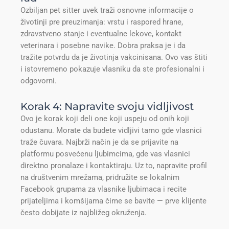
Ozbiljan pet sitter uvek traži osnovne informacije o
životinji pre preuzimanja: vrstu i raspored hrane,
zdravstveno stanje i eventualne lekove, kontakt
veterinara i posebne navike. Dobra praksa je i da
tražite potvrdu da je životinja vakcinisana. Ovo vas štiti
i istovremeno pokazuje vlasniku da ste profesionalni i
odgovorni.
Korak 4: Napravite svoju vidljivost
Ovo je korak koji deli one koji uspeju od onih koji
odustanu. Morate da budete vidljivi tamo gde vlasnici
traže čuvara. Najbrži način je da se prijavite na
platformu posvećenu ljubimcima, gde vas vlasnici
direktno pronalaze i kontaktiraju. Uz to, napravite profil
na društvenim mrežama, pridružite se lokalnim
Facebook grupama za vlasnike ljubimaca i recite
prijateljima i komšijama čime se bavite — prve klijente
često dobijate iz najbližeg okruženja.