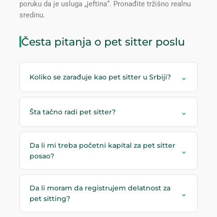
poruku da je usluga „jeftina“. Pronađite tržišno realnu
sredinu.
Česta pitanja o pet sitter poslu
⌄
Koliko se zarađuje kao pet sitter u Srbiji?
⌄
Šta tačno radi pet sitter?
Da li mi treba početni kapital za pet sitter
⌄
posao?
Da li moram da registrujem delatnost za
⌄
pet sitting?