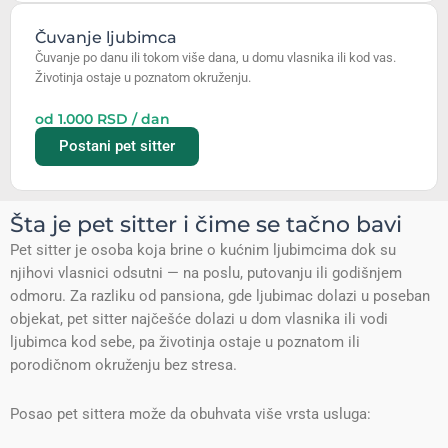
Čuvanje ljubimca
Čuvanje po danu ili tokom više dana, u domu vlasnika ili kod vas.
Životinja ostaje u poznatom okruženju.
od 1.000 RSD / dan
Postani pet sitter
Šta je pet sitter i čime se tačno bavi
Pet sitter je osoba koja brine o kućnim ljubimcima dok su
njihovi vlasnici odsutni — na poslu, putovanju ili godišnjem
odmoru. Za razliku od pansiona, gde ljubimac dolazi u poseban
objekat, pet sitter najčešće dolazi u dom vlasnika ili vodi
ljubimca kod sebe, pa životinja ostaje u poznatom ili
porodičnom okruženju bez stresa.
Posao pet sittera može da obuhvata više vrsta usluga: