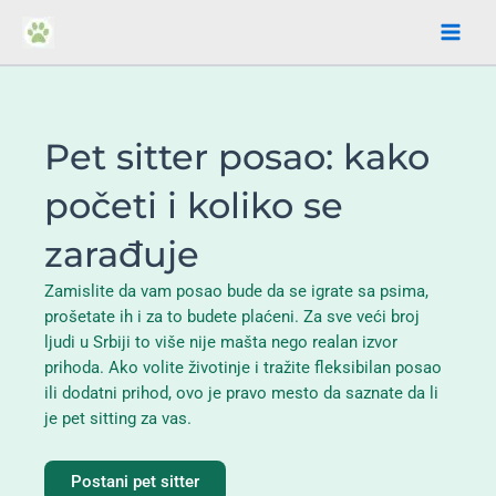
Пређи
на
садржај
Pet sitter posao: kako
početi i koliko se
zarađuje
Zamislite da vam posao bude da se igrate sa psima,
prošetate ih i za to budete plaćeni. Za sve veći broj
ljudi u Srbiji to više nije mašta nego realan izvor
prihoda. Ako volite životinje i tražite fleksibilan posao
ili dodatni prihod, ovo je pravo mesto da saznate da li
je pet sitting za vas.
Postani pet sitter