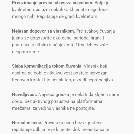
Preuzimanje previše obaveza odjednom.
Bolje je
kvalitetno opslužiti nekoliko klijenata nego loše
mnogo njih. Reputacija se gradi kvalitetom.
Nejasan dogovor sa vlasnikom.
Pre svakog čuvanja
jasno se dogovorite oko cene, perioda, hrane i
postupka u hitnim slučajevima. Time izbegavate
nesporazume.
Slaba komunikacija tokom čuvanja.
Vlasnik koji
danima ne dobije nikakvu vest postaje nervozan.
Redovan kontakt je besplatan, a vredi neprocenjivo.
Nevidljivost.
Najveća greška je čekati da klijenti sami
dođu. Bez aktivnog prisustva na platformama i
mrežama, za većinu vlasnika ne postojite.
Nerealne cene.
Previsoka cena bez izgrađene
reputacije odbija prve klijente, dok preniska šalje