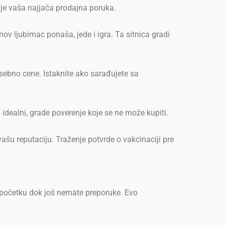
 je vaša najjača prodajna poruka.
ov ljubimac ponaša, jede i igra. Ta sitnica gradi
osebno cene. Istaknite ako sarađujete sa
 idealni, grade poverenje koje se ne može kupiti.
 vašu reputaciju. Traženje potvrde o vakcinaciji pre
na početku dok još nemate preporuke. Evo