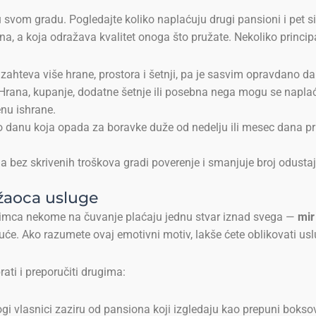
u svom gradu. Pogledajte koliko naplaćuju drugi pansioni i pet sit
alna, a koja odražava kvalitet onoga što pružate. Nekoliko princi
 zahteva više hrane, prostora i šetnji, pa je sasvim opravdano d
Hrana, kupanje, dodatne šetnje ili posebna nega mogu se napla
enu ishrane.
danu koja opada za boravke duže od nedelju ili mesec dana privl
 bez skrivenih troškova gradi poverenje i smanjuje broj odusta
užaoca usluge
ubimca nekome na čuvanje plaćaju jednu stvar iznad svega —
mir
kuće. Ako razumete ovaj emotivni motiv, lakše ćete oblikovati us
brati i preporučiti drugima:
gi vlasnici zaziru od pansiona koji izgledaju kao prepuni boksovi