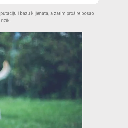
putaciju i bazu klijenata, a zatim prošire posao
rizik.