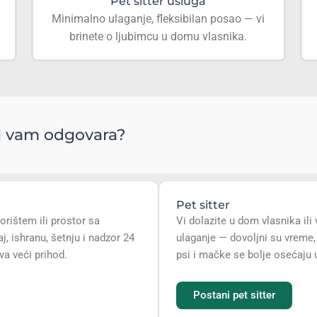
Pet sitter usluga
Minimalno ulaganje, fleksibilan posao — vi
brinete o ljubimcu u domu vlasnika.
del vam odgovara?
Pet sitter
orištem ili prostor sa
Vi dolazite u dom vlasnika il
 ishranu, šetnju i nadzor 24
ulaganje — dovoljni su vreme,
va veći prihod.
psi i mačke se bolje osećaju
Postani pet sitter