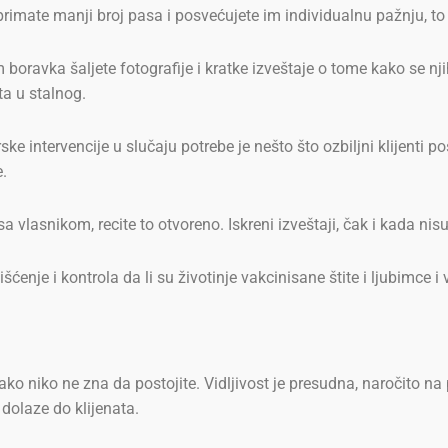
primate manji broj pasa i posvećujete im individualnu pažnju, to
oravka šaljete fotografije i kratke izveštaje o tome kako se njih
ta u stalnog.
e intervencije u slučaju potrebe je nešto što ozbiljni klijenti p
e.
 vlasnikom, recite to otvoreno. Iskreni izveštaji, čak i kada nisu
ćenje i kontrola da li su životinje vakcinisane štite i ljubimce i
 ako niko ne zna da postojite. Vidljivost je presudna, naročito 
dolaze do klijenata.