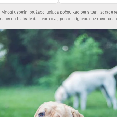
 Mnogi uspešni pružaoci usluga počnu kao pet sitteri, izgrade re
n način da testirate da li vam ovaj posao odgovara, uz minimalan 