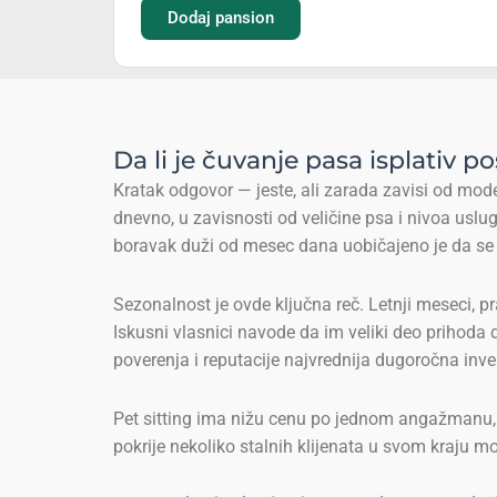
Dodaj pansion
Da li je čuvanje pasa isplativ p
Kratak odgovor — jeste, ali zarada zavisi od mode
dnevno, u zavisnosti od veličine psa i nivoa uslu
boravak duži od mesec dana uobičajeno je da se c
Sezonalnost je ovde ključna reč. Letnji meseci, pr
Iskusni vlasnici navode da im veliki deo prihoda d
poverenja i reputacije najvrednija dugoročna inves
Pet sitting ima nižu cenu po jednom angažmanu, al
pokrije nekoliko stalnih klijenata u svom kraju mo