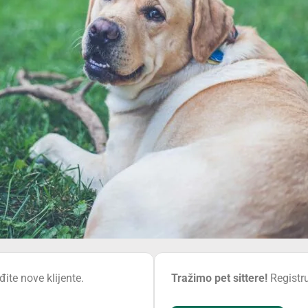
ite nove klijente.
Tražimo pet sittere!
Registru