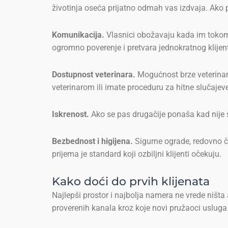
životinja oseća prijatno odmah vas izdvaja. Ako 
Komunikacija.
Vlasnici obožavaju kada im tokom b
ogromno poverenje i pretvara jednokratnog klijen
Dostupnost veterinara.
Mogućnost brze veterinarsk
veterinarom ili imate proceduru za hitne slučajev
Iskrenost.
Ako se pas drugačije ponaša kad nije sa
Bezbednost i higijena.
Sigurne ograde, redovno čiš
prijema je standard koji ozbiljni klijenti očekuju.
Kako doći do prvih klijenata
Najlepši prostor i najbolja namera ne vrede ništa
proverenih kanala kroz koje novi pružaoci usluga 