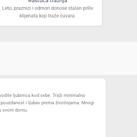
Rastuća tražnja
Leto, praznici i odmori donose stalan priliv
klijenata koji traže čuvara.
i vodite ljubimca kod sebe. Traži minimalno
 pouzdanost i ljubav prema životinjama. Mnogi
 u svom domu.