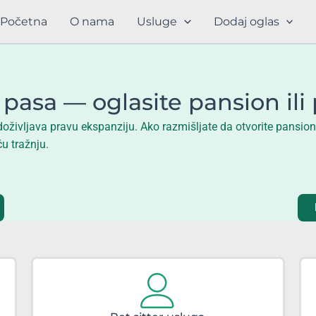
Početna
O nama
Usluge
Dodaj oglas
pasa — oglasite pansion ili 
oživljava pravu ekspanziju. Ako razmišljate da otvorite pansion za
u tražnju.