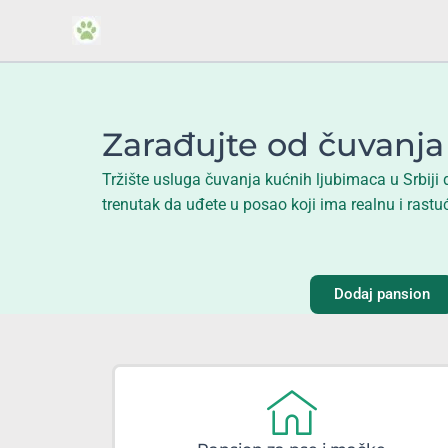
Пређи
на
садржај
Zarađujte od čuvanja 
Tržište usluga čuvanja kućnih ljubimaca u Srbiji d
trenutak da uđete u posao koji ima realnu i rastuć
Dodaj pansion