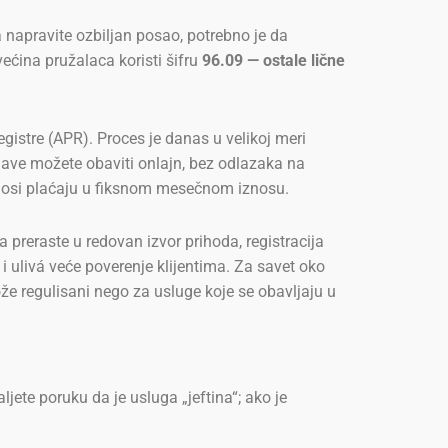
a napravite ozbiljan posao, potrebno je da
većina pružalaca koristi šifru
96.09 — ostale lične
gistre (APR). Proces je danas u velikoj meri
rijave možete obaviti onlajn, bez odlazaka na
rinosi plaćaju u fiksnom mesečnom iznosu.
 preraste u redovan izvor prihoda, registracija
i ulivá veće poverenje klijentima. Za savet oko
rože regulisani nego za usluge koje se obavljaju u
ete poruku da je usluga „jeftina“; ako je