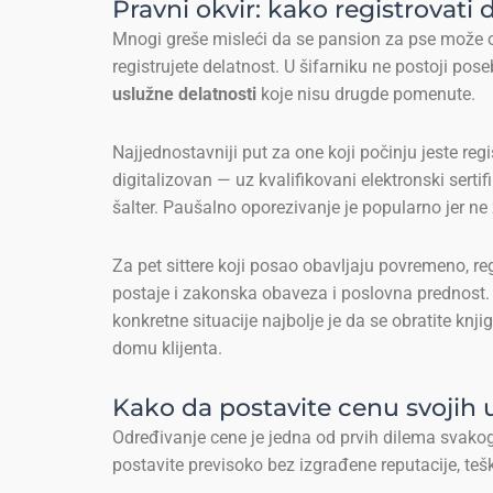
Pravni okvir: kako registrovati 
Mnogi greše misleći da se pansion za pse može otv
registrujete delatnost. U šifarniku ne postoji po
uslužne delatnosti
koje nisu drugde pomenute.
Najjednostavniji put za one koji počinju jeste reg
digitalizovan — uz kvalifikovani elektronski sertif
šalter. Paušalno oporezivanje je popularno jer n
Za pet sittere koji posao obavljaju povremeno, re
postaje i zakonska obaveza i poslovna prednost. R
konkretne situacije najbolje je da se obratite knji
domu klijenta.
Kako da postavite cenu svojih 
Određivanje cene je jedna od prvih dilema svakog 
postavite previsoko bez izgrađene reputacije, teško