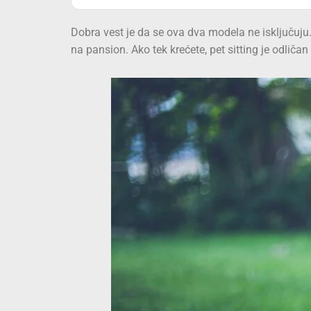
Dobra vest je da se ova dva modela ne isključuju.
na pansion. Ako tek krećete, pet sitting je odliča