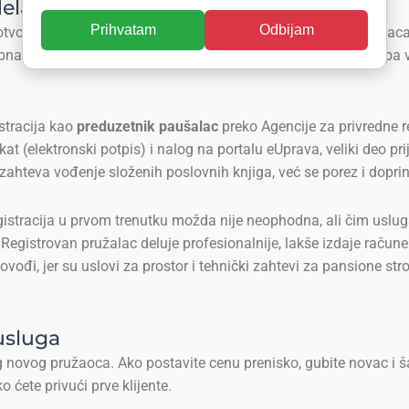
delatnost
Prihvatam
Odbijam
oriti „tek tako“. U Srbiji, ako planirate da od čuvanja ljubimac
sebna šifra namenjena isključivo pansionu za kućne ljubimce, pa 
istracija kao
preduzetnik paušalac
preko Agencije za privredne re
ikat (elektronski potpis) i nalog na portalu eUprava, veliki deo p
e zahteva vođenje složenih poslovnih knjiga, već se porez i dop
gistracija u prvom trenutku možda nije neophodna, ali čim usluga
egistrovan pružalac deluje profesionalnije, lakše izdaje račune 
govođi, jer su uslovi za prostor i tehnički zahtevi za pansione st
usluga
novog pružaoca. Ako postavite cenu prenisko, gubite novac i šalj
 ćete privući prve klijente.