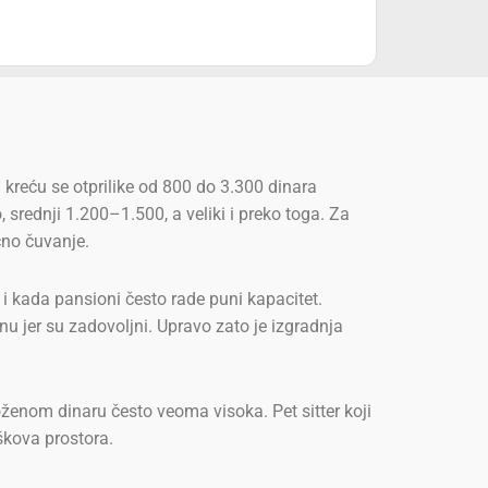
 kreću se otprilike od 800 do 3.300 dinara
srednji 1.200–1.500, a veliki i preko toga. Za
čno čuvanje.
 i kada pansioni često rade puni kapacitet.
inu jer su zadovoljni. Upravo zato je izgradnja
oženom dinaru često veoma visoka. Pet sitter koji
oškova prostora.