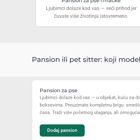
Pansion za pse i mačke
Ljubimci dolaze kod vas — veći prihod jer
čuvate više životinja istovremeno.
Pansion ili pet sitter: koji mo
Pansion za pse
Ljubimci dolaze kod vas — u objekat, kuću sa dv
boksevima. Preuzimate kompletnu brigu: smeštaj,
časa. Traži više početnog ulaganja, ali omoguća
Dodaj pansion