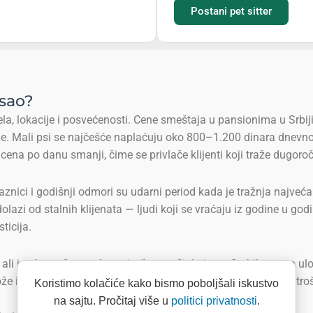
Postani pet sitter
osao?
la, lokacije i posvećenosti. Cene smeštaja u pansionima u Srbiji
ge. Mali psi se najčešće naplaćuju oko 800–1.200 dinara dnevno, 
ena po danu smanji, čime se privlače klijenti koji traže dugoro
aznici i godišnji odmori su udarni period kada je tražnja najveća
olazi od stalnih klijenata — ljudi koji se vraćaju iz godine u god
ticija.
i i nulto početno ulaganje, što znači da je profitabilnost po ul
že imati stabilan dodatni ili čak primarni prihod, bez ikakvih tr
Koristimo kolačiće kako bismo poboljšali iskustvo
na sajtu. Pročitaj više u
politici privatnosti
.