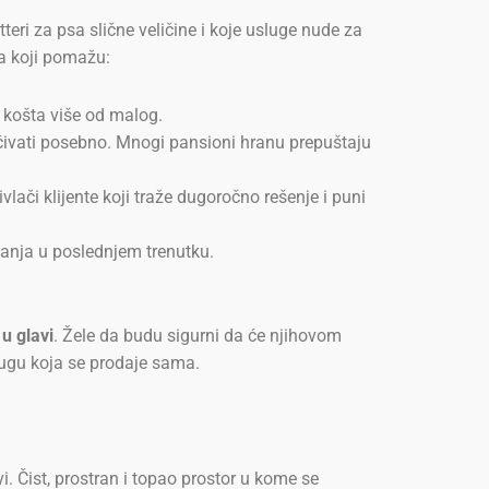
teri za psa slične veličine i koje usluge nude za
pa koji pomažu:
a košta više od malog.
ćivati posebno. Mnogi pansioni hranu prepuštaju
ači klijente koji traže dugoročno rešenje i puni
janja u poslednjem trenutku.
 u glavi
. Žele da budu sigurni da će njihovom
lugu koja se prodaje sama.
. Čist, prostran i topao prostor u kome se