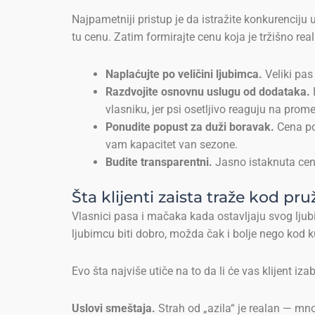
Najpametniji pristup je da istražite konkurenciju 
tu cenu. Zatim formirajte cenu koja je tržišno re
Naplaćujte po veličini ljubimca.
Veliki pas
Razdvojite osnovnu uslugu od dodataka.
vlasniku, jer psi osetljivo reaguju na prom
Ponudite popust za duži boravak.
Cena po 
vam kapacitet van sezone.
Budite transparentni.
Jasno istaknuta cena
Šta klijenti zaista traže kod pr
Vlasnici pasa i mačaka kada ostavljaju svog lj
ljubimcu biti dobro, možda čak i bolje nego kod 
Evo šta najviše utiče na to da li će vas klijent iza
Uslovi smeštaja.
Strah od „azila“ je realan — mno