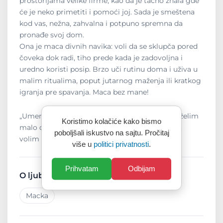
prostorijama velike firme, kao da je tačno znala gde
će je neko primetiti i pomoći joj. Sada je smeštena
kod vas, nežna, zahvalna i potpuno spremna da
pronađe svoj dom.
Ona je maca divnih navika: voli da se sklupča pored
čoveka dok radi, tiho prede kada je zadovoljna i
uredno koristi posip. Brzo uči rutinu doma i uživa u
malim ritualima, poput jutarnog maženja ili kratkog
igranja pre spavanja. Maca bez mane!
„Umem da otvorim vrata šapicom kad god poželim
Koristimo kolačiće kako bismo
malo društva, kao prava mala radoznalica uvek
poboljšali iskustvo na sajtu. Pročitaj
volim da budem tamo gde se nešto dešava.“
više u
politici privatnosti
.
Prihvatam
Odbijam
O ljubimcu
Macka