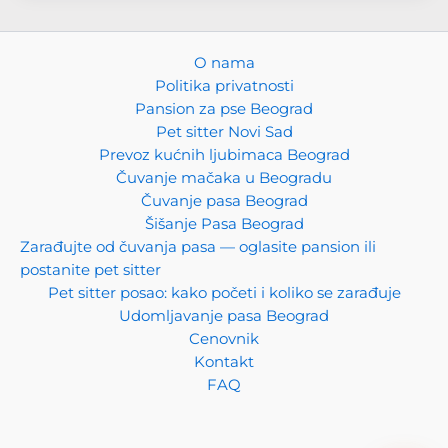
PansionZaLjubimce.com
O nama
AI
Kako vam možemo pomoći?
Politika privatnosti
Pansion za pse Beograd
Zdravo!
Tu sam da vam pomognem da pronađete
Pet sitter Novi Sad
pansione, pet sittere, pet taxi, groomere, da udomite
Prevoz kućnih ljubimaca Beograd
ljubimca ili da vam objasnim kako da oglasavate svoje
Čuvanje mačaka u Beogradu
usluge na platformi.
Čuvanje pasa Beograd
Postavite pitanje ili izaberite temu ispod!
Šišanje Pasa Beograd
Zarađujte od čuvanja pasa — oglasite pansion ili
postanite pet sitter
Kako naći pansion?
Kako oglasiti uslugu?
Pet sitter posao: kako početi i koliko se zarađuje
Koliko košta oglašavanje?
Šta je pet taxi?
Šta radi groomer?
Udomljavanje pasa Beograd
Kako udomiti ljubimca?
Pet sitter vs pansion?
Cenovnik
Kako odabrati cuvara?
Kontakt
FAQ
➤
pansionzaljubimce.com