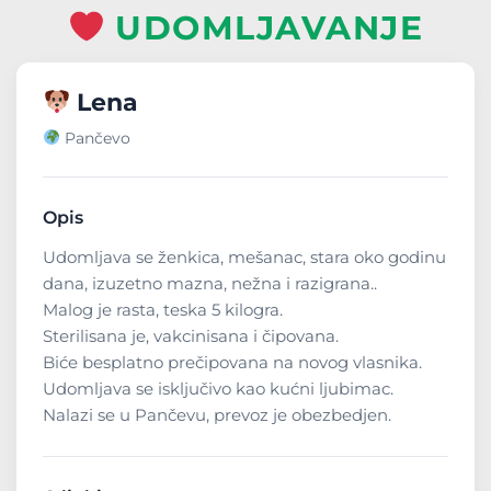
UDOMLJAVANJE
Lena
Pančevo
Opis
Udomljava se ženkica, mešanac, stara oko godinu
dana, izuzetno mazna, nežna i razigrana..
Malog je rasta, teska 5 kilogra.
Sterilisana je, vakcinisana i čipovana.
Biće besplatno prečipovana na novog vlasnika.
Udomljava se isključivo kao kućni ljubimac.
Nalazi se u Pančevu, prevoz je obezbedjen.