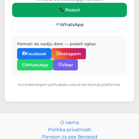
Pozovi
WhatsApp
Pomozi da nadju dom — podeli oglas:
Facebook
Instagram
WhatsApp
Viber
Kontaktiranjem prihvatate uslove korišćenja platforme.
PansionZaLjubimce.com
O nama
AI
Kako vam možemo pomoći?
Politika privatnosti
Pansion za pse Beograd