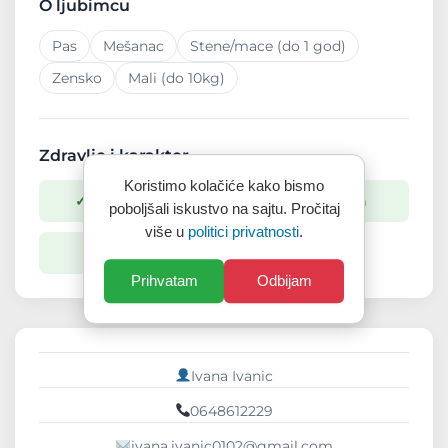
O ljubimcu
Pas
Mešanac
Stene/mace (do 1 god)
Zensko
Mali (do 10kg)
Zdravlje i karakter
Koristimo kolačiće kako bismo
✓ Vakcinisan/a
✓ Sterilisan/a
poboljšali iskustvo na sajtu. Pročitaj
više u
politici privatnosti
.
✓ Cipovan/a
Prihvatam
Odbijam
Ivana Ivanic
0648612229
ivana.ivanic0102@gmail.com