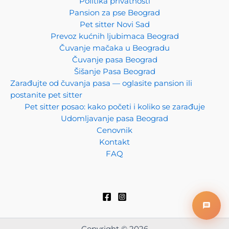
Politika privatnosti
Pansion za pse Beograd
Zdravo!
Tu sam da vam pomognem da pronađete
Pet sitter Novi Sad
pansione, pet sittere, pet taxi, groomere, da udomite
Prevoz kućnih ljubimaca Beograd
ljubimca ili da vam objasnim kako da oglasavate svoje
Čuvanje mačaka u Beogradu
usluge na platformi.
Čuvanje pasa Beograd
Postavite pitanje ili izaberite temu ispod!
Šišanje Pasa Beograd
Zarađujte od čuvanja pasa — oglasite pansion ili
postanite pet sitter
Kako naći pansion?
Kako oglasiti uslugu?
Pet sitter posao: kako početi i koliko se zarađuje
Koliko košta oglašavanje?
Šta je pet taxi?
Šta radi groomer?
Udomljavanje pasa Beograd
Kako udomiti ljubimca?
Pet sitter vs pansion?
Cenovnik
Kako odabrati cuvara?
Kontakt
FAQ
➤
pansionzaljubimce.com