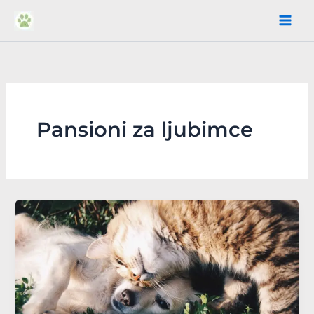
Пређи
на
садржај
Pansioni za ljubimce