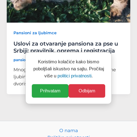
Pansioni za ljubimce
Uslovi za otvaranje pansiona za pse u
Srbiji: pravilnik, oprema i registracija
pansionzaljubimce.com
/
јун 12, 2026
Koristimo kolačiće kako bismo
poboljšali iskustvo na sajtu. Pročitaj
Mnogi koji žele da pokrenu pansion za kućne
više u
politici privatnosti
.
ljubimce misle da je dovoljno imati kuću sa
dvorištem i ljubav prema […]
Prihvatam
Odbijam
PansionZaLjubimce.com
O nama
AI
Kako vam možemo pomoći?